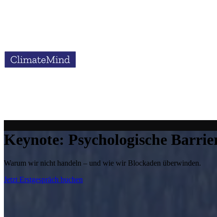
Keynote: Psychologische Barrie
Warum wir nicht handeln – und wie wir Blockaden überwinden.
Jetzt Erstgespräch buchen