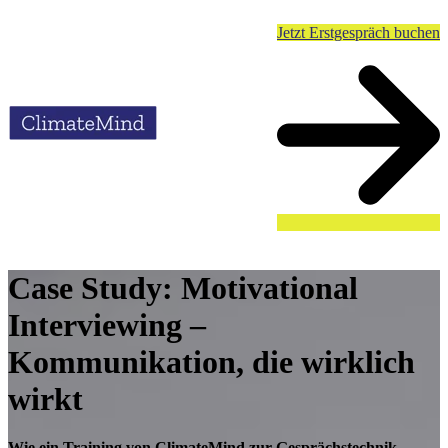
Jetzt Erstgespräch buchen
Case Study: Motivational
Interviewing –
Kommunikation, die wirklich
wirkt
Wie ein Training von ClimateMind zur Gesprächstechnik