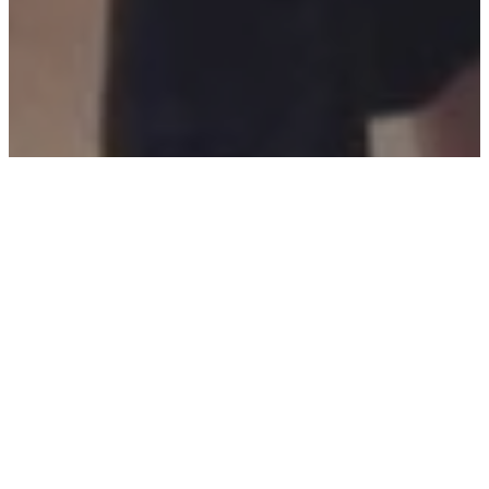
Bereit für Kommunikation, die wirklich
wirkt?
Holen Sie sich psychologische Expertise für glaubwürdige,
Jetzt unverbindlich anfragen
strategisch wirksame Nachhaltigkeitskommunikation.
Projektzeitraum:
September 2024
Kundin:
Stiftung Allianz für Entwicklung und Klima
Zielgruppe:
Kern-Team der Stiftung (12 Personen)