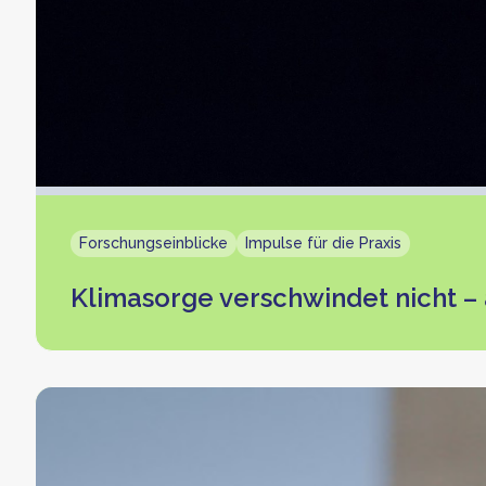
Forschungseinblicke
Impulse für die Praxis
Klimasorge verschwindet nicht 