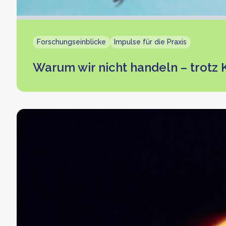
Forschungseinblicke
Impulse für die Praxis
Warum wir nicht handeln – trotz K